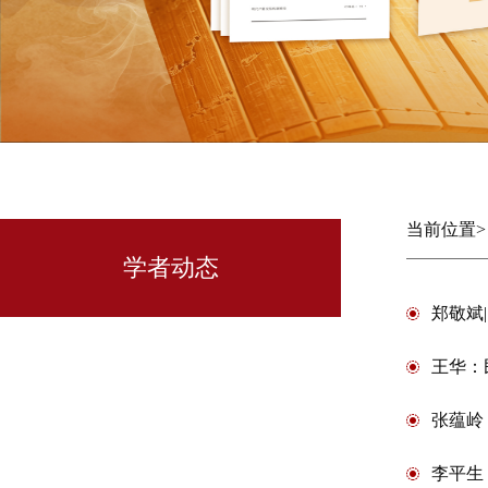
当前位置
学者动态
郑敬斌
王华：
张蕴岭
李平生