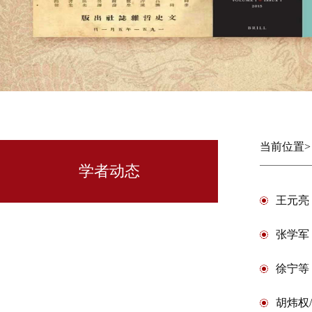
当前位置
学者动态
王元亮
张学军
徐宁等
胡炜权