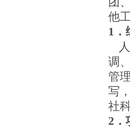
团
他
1．
调
管
写
社
2．