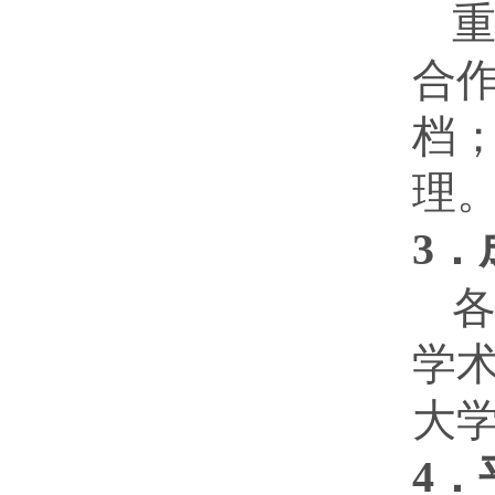
合
档
理
3
学
大
4．