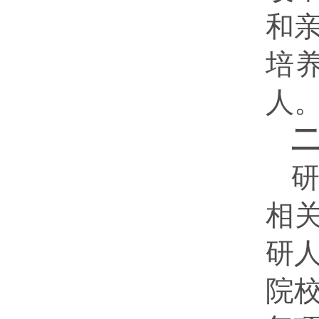
和
培
人
相
研
院