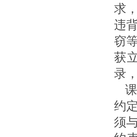
求
违
窃
获
录
约
须