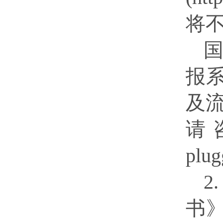
将
报
及
请咨
plu
2
书