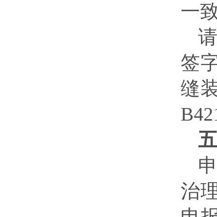
一
签
缝
B4
申
治
申