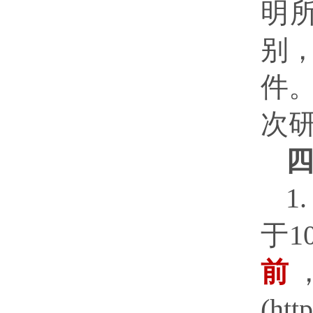
明
别
件
次
1
于1
前
(ht