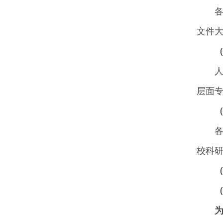
文件大
层面
校科