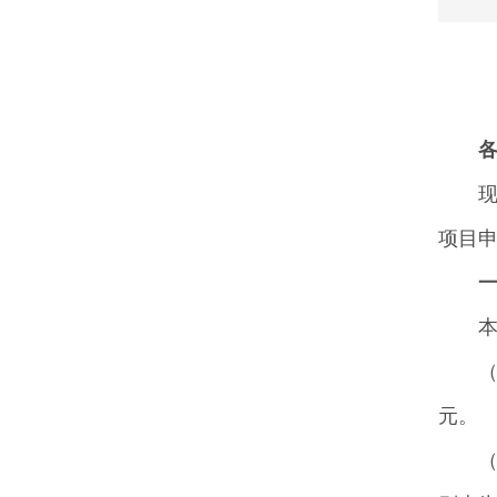
项目
（
元。
（