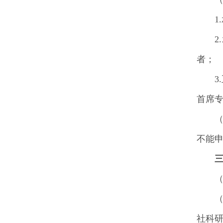
者；
首席专
不能
社科