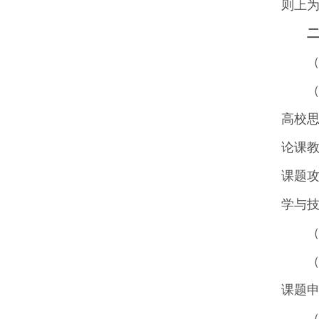
则上为
（
高校
论课
课题
学与
（
课题申