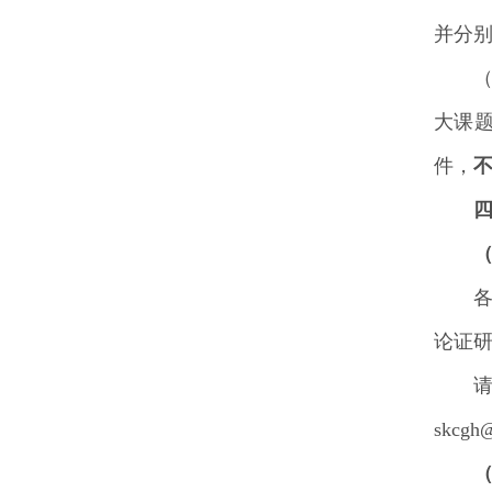
并分别
大课题
件，
论证
skc