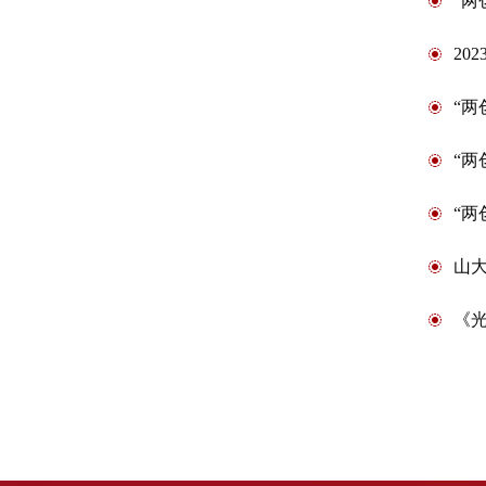
“
20
“
“两
“两
山大
《