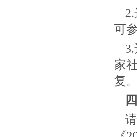
2
可
3
家
复
《2