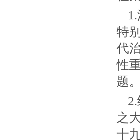
1
特
代
性
题
2
之
十