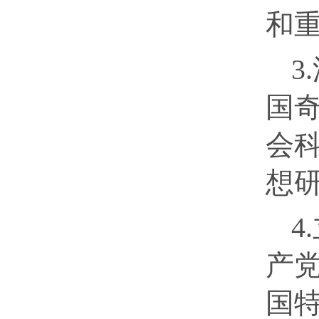
和
3
国
会
想
4
产
国