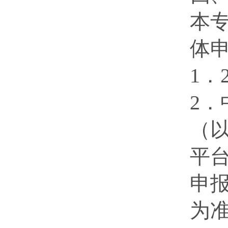
本
体
1．
2
（
平台
申
为