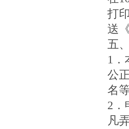
打印
送
五
1
公
名
2
凡