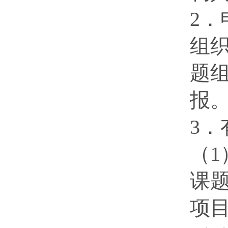
2
组
题
报
3
（
课
项