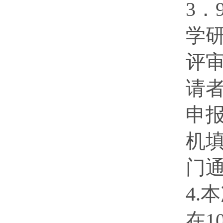
3．
学
评审
请
申
机
门
4.
在1