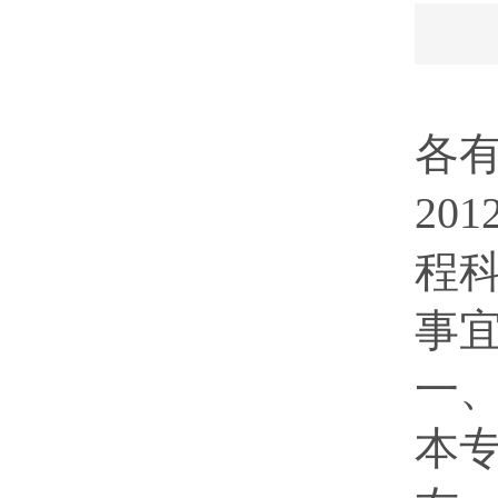
各
20
程
事
一
本