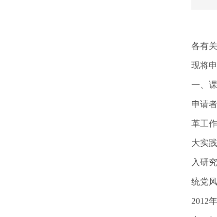
各有
现将申
一、
申请
革工
大实
入研
统党
201