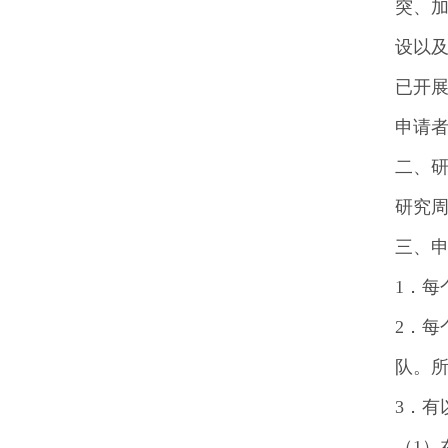
突、
设以
已开
申请者
二、
研究
三、
1．每
2．每
队。
3．有
（1