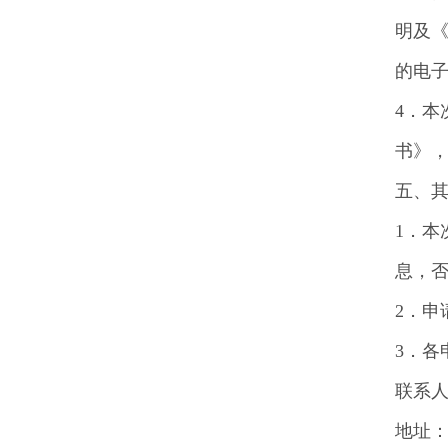
明及
的电
4．本
书》，
五、
1．
息，
2．
3．
联系人
地址：