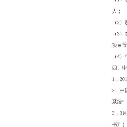
人；
（2）
（3
项目
（4）
四、
1．2
2．中
系统”
3．9
书》）