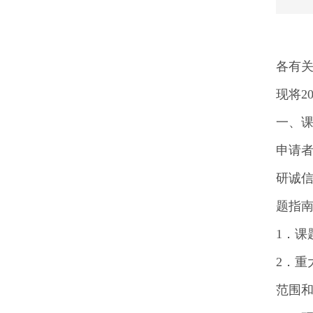
各有
现将2
一、
申请
研诚
题指南
1．课
2．
范围