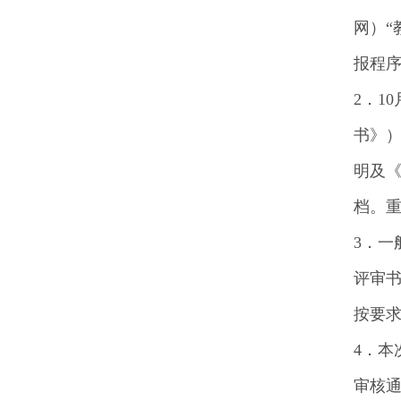
网）“
报程
2．1
书》）
明及
档。
3．一
评审书
按要
4．本
审核通