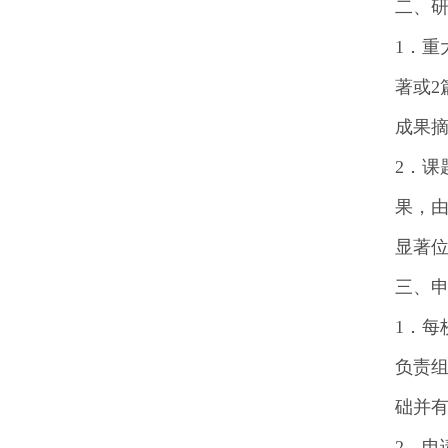
二、
1．重
著或
成果摘
2．
果，
显著位
三、
1．每
负责
础并
2．