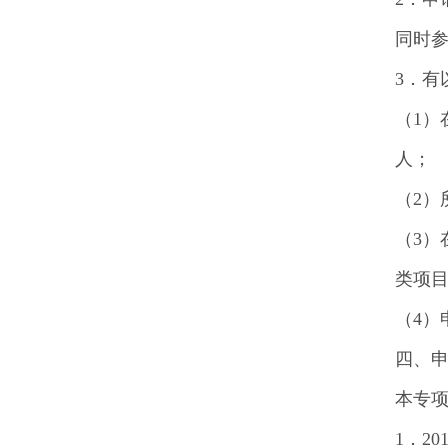
同时
3．有
（1
人；
（2）
（3
类项
（4）
四、
本专
1．2