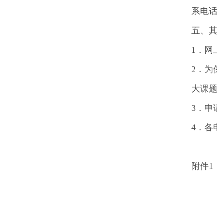
系电话：
五、
1．
2．
大课
3．
4．
附件1