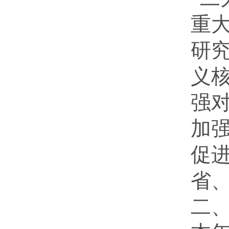
重
研
义
强
加
促
省
二