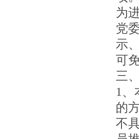
为
党
示
可
三
1
的
不