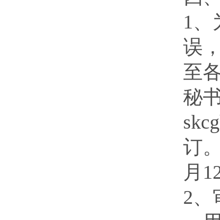
1
误
至
秘
sk
订。
月1
2