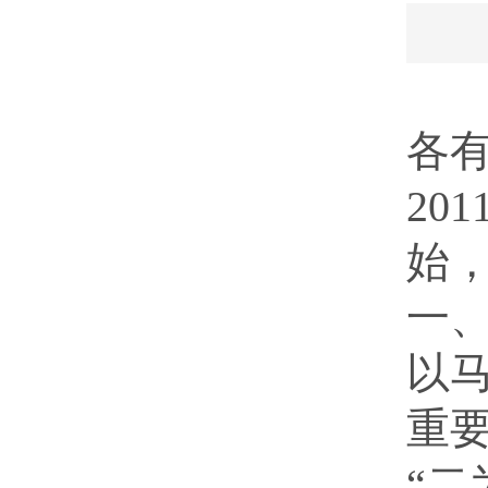
各
20
始
一
以
重
“二