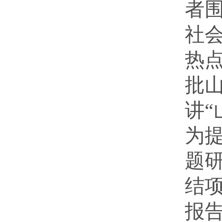
者围
社
热
批山
讲“
为
题
结
报