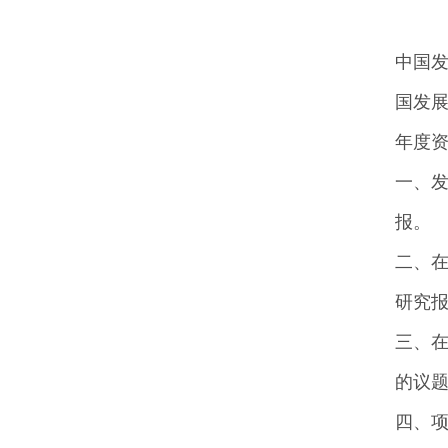
中国
国发展
年度
一、
报。
二、
研究
三、
的议
四、