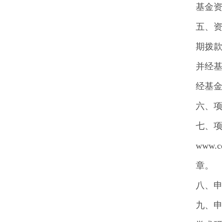
基金
五、资
期拨款
并经基
经基金
六、
七、
www.cd
章。
八、
九、申