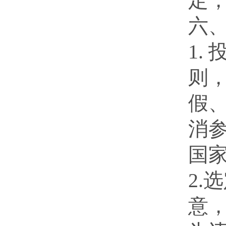
定，
六
1.
则
假
消
国
2
意