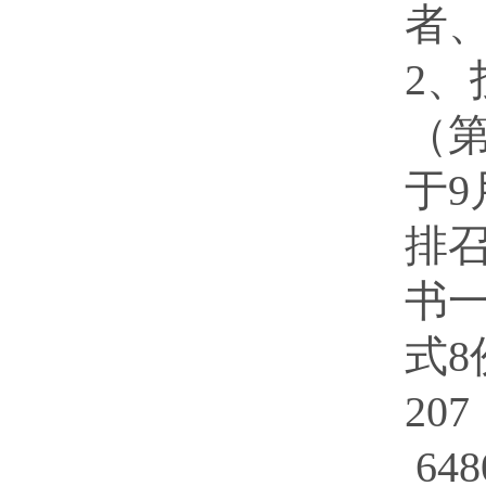
者
2、
（
于9
排
书
式8
20
64