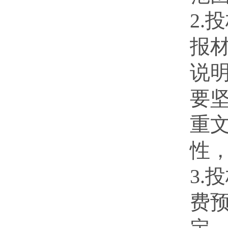
2
报
说
要
重
性
3
费