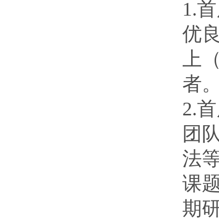
1
优
上
者。
2
团
法
课
期