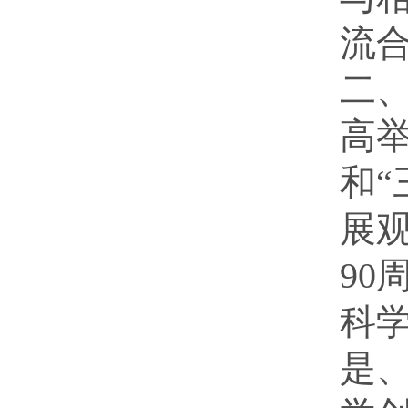
流
二
高
和
展
9
科
是