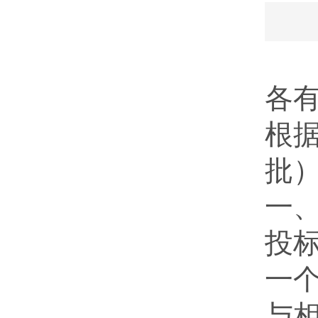
各
根据
批
一
投
一
与