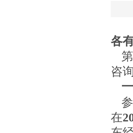
各
第
咨
在
2
东