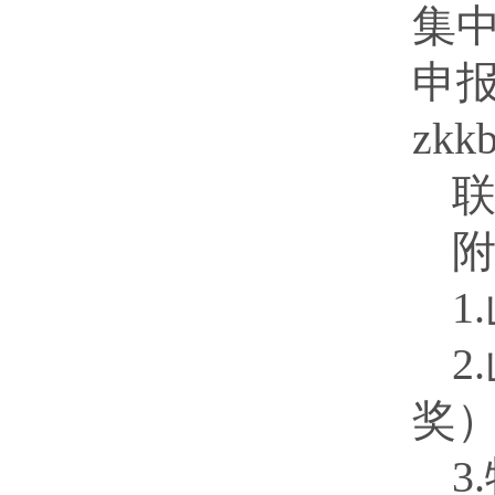
集中
申
zkk
联
1
2
奖
3