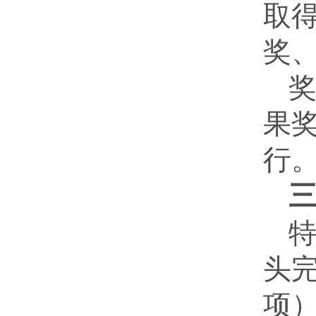
取
奖、
果
行
头
项