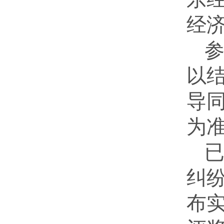
经
以
导
为
纠
布