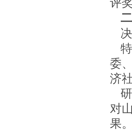
评
委
济
对
果