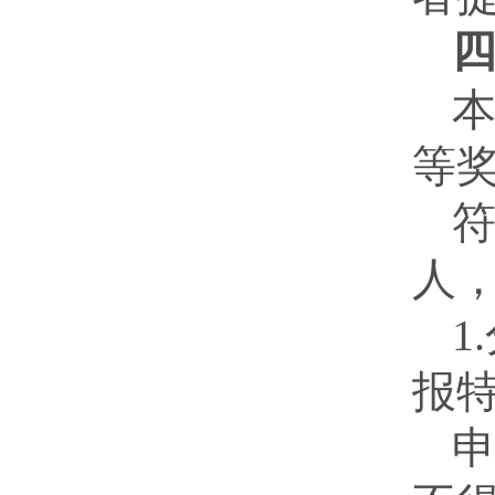
本
等奖
人
1
报