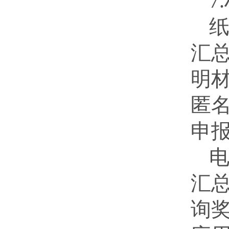
7
汇
明
匿
申
汇总
询