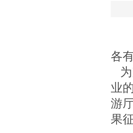
各
为
业
游
果