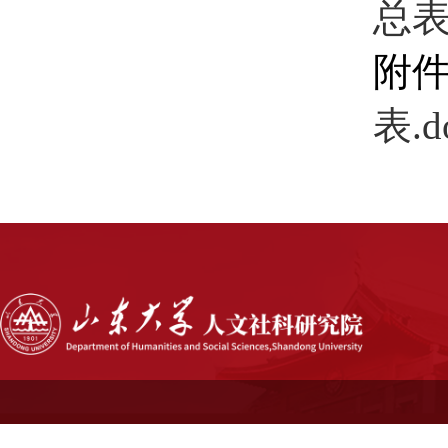
总表.
附
表.d