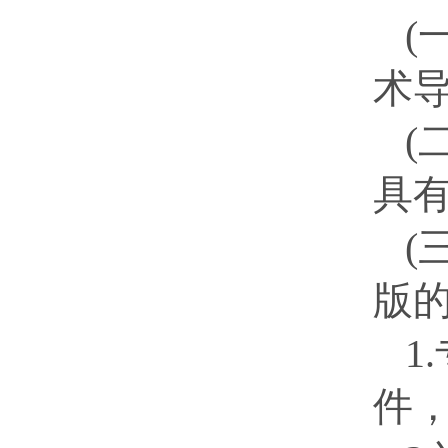
(
术
(
具
(
版
1.
件