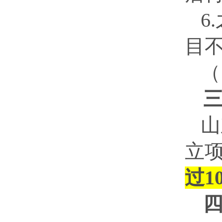
6.
目
（
三
山
立
过
1