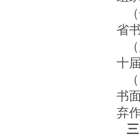
（
省
（
十
（
书
弃
三