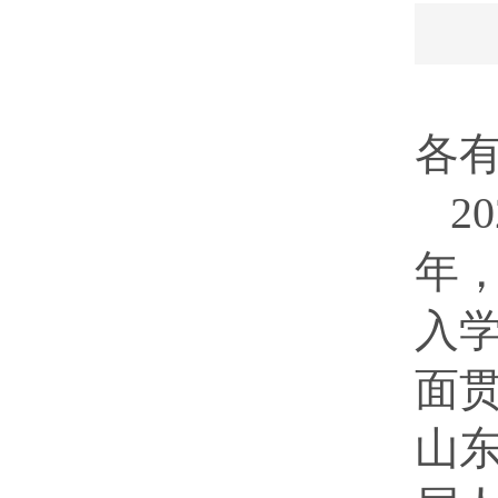
各
20
年
入
面
山