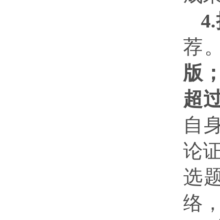
4
荐
版
超
自
论
选
络