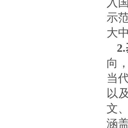
入
示
大
2
向
当
以
文
涵