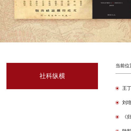
当前位
社科纵横
王
刘
《