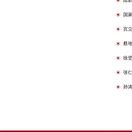
陆
国
宫
蔡
徐
张
孙