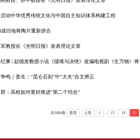
德刚教授、孙平教授在《光明日报》发表理论文章
大启动中华优秀传统文化与中国自主知识体系构建工程
I成功地将陶片重新拼合
永军教授在《光明日报》发表理论文章
科纪事 | 赵德发教授小说《缱绻与决绝》改编电视剧《生万物》
争鸣｜姜生：“昆仑石刻”中“大夫”合文辨正
友群：高校如何更好推进“第二个结合”
...
共1684条
首页
上页
1
13
14
15