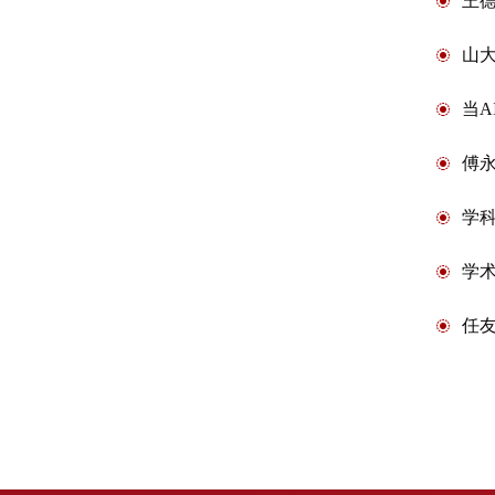
王
山
当A
傅
学
学术
任