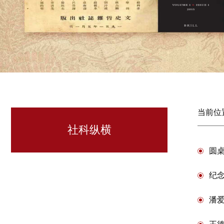
当前位
社科纵横
圆桌
纪
潘