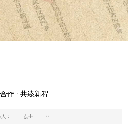
外合作 · 共臻新程
布人：
点击：
10