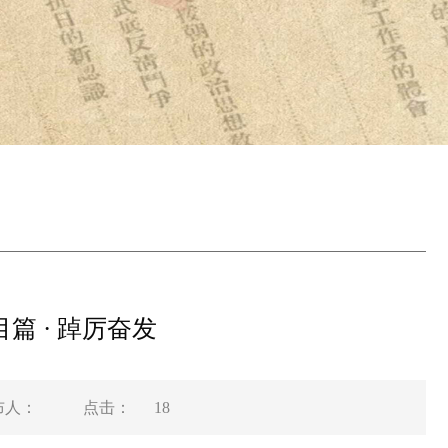
目篇 · 踔厉奋发
布人：
点击：
18