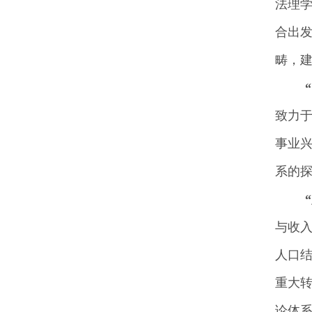
法理
合出
畴，
致力
事业
系的
与收
人口
重大
论体