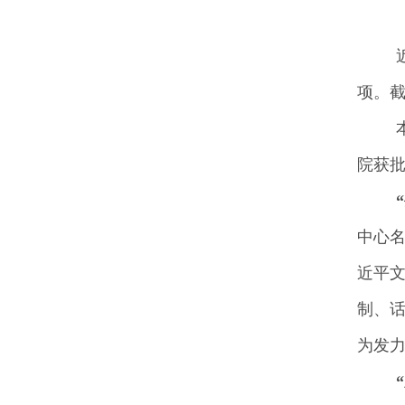
项。
院获
中心
近平
制、话
为发