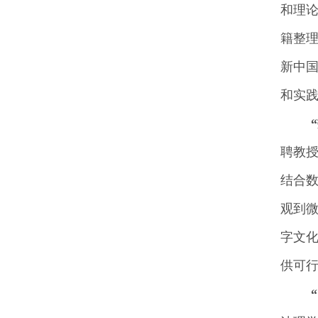
和理
籍整
新中
和实践
聘教
结合
观到
字文
供可行