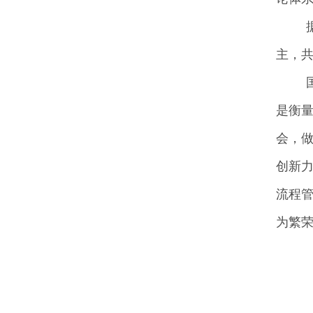
主，
是衡
会，
创新
流程
为繁