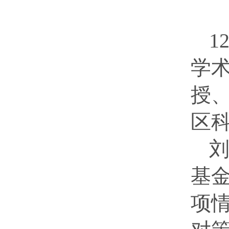
1
学
授
区
基
项