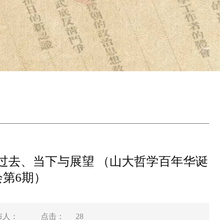
 过去、当下与展望 （山大哲学百年华诞
第6期）
布人：
点击：
28