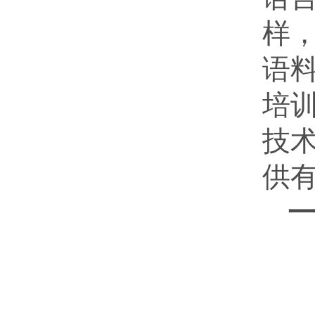
样
语
培
技
供