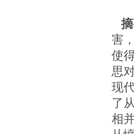
摘
害
使
思
现
了
相