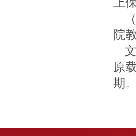
上保
院
文
原载
期