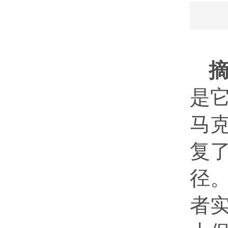
是
马
复
径
者