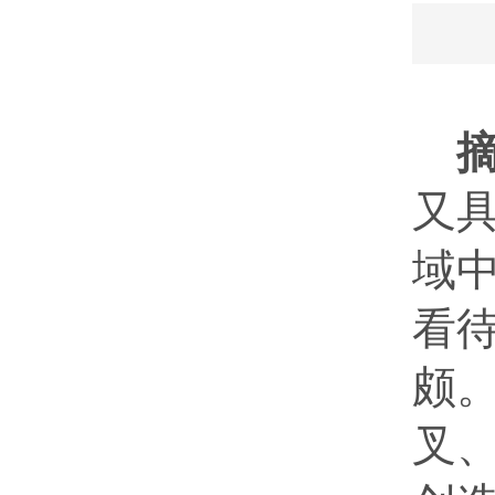
摘
又
域
看
颇
叉