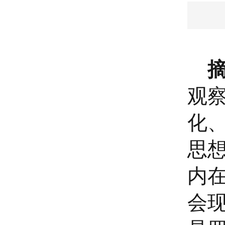
观
化
思
内
会