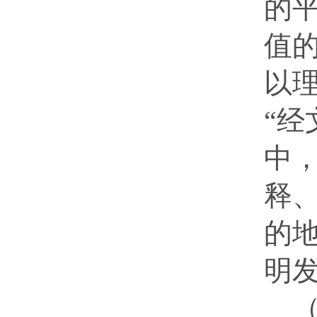
的
值
以
“
中
释
的
明