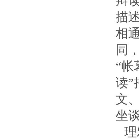
辩
描
相
同
“帐
读
文
坐
理