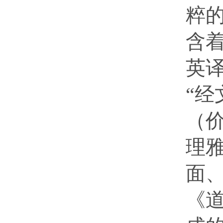
粹
含
英
“
（
理
面
《