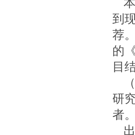
到
荐
的
目
研
者
出