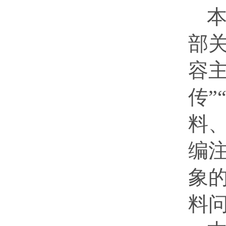
部
容
传”
料、
编
象
料