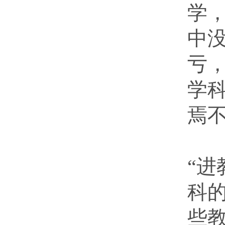
学
中
亏
学
焉
教
“
科
些