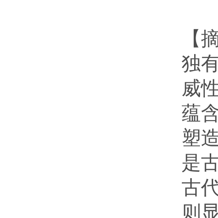
【
独
威
蕴
塑
是
古
则