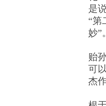
是
“第
妙”
艺
贻孙
可以
杰
上
根