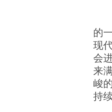
大
的
现
会
来
峻
持
与