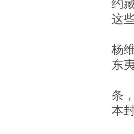
约藏
这
对
杨
东
明
条
本
这