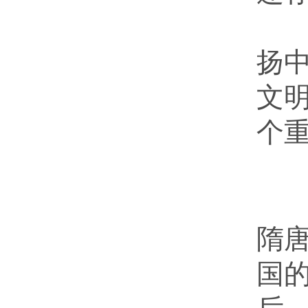
中
扬
文
个
千
隋
国