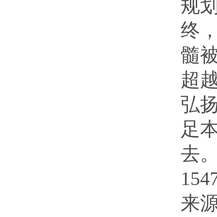
规
终
髓
超
弘
足
去
15
来源