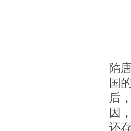
千
隋
国
后
因
还