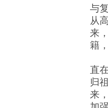
与复
从
来
籍
从
直
归祖
来
加