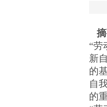
摘
“劳
新
的
自
的