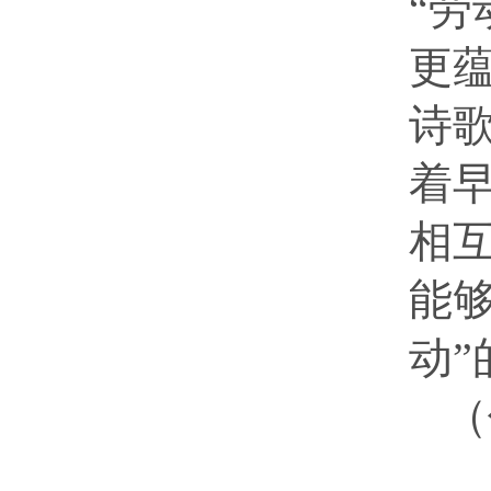
“
更
诗
着
相
能
动”
（