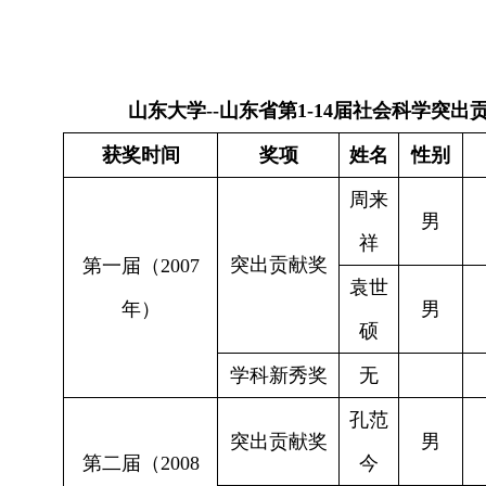
山东大学
--
山东省第
1-14
届社会科学突出
获奖时间
奖项
姓名
性别
周来
男
祥
突出贡献奖
第一届（
2007
袁世
年）
男
硕
学科新秀奖
无
孔范
突出贡献奖
男
第二届（
2008
今