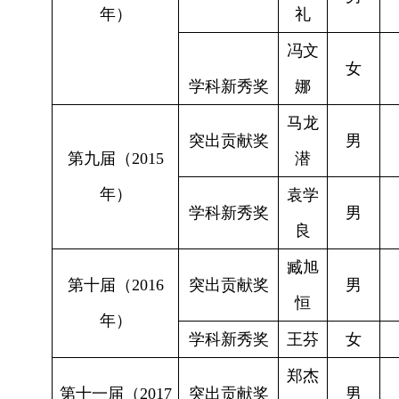
年）
礼
冯文
女
学科新秀奖
娜
马龙
突出贡献奖
男
第九届（
2015
潜
年）
袁学
学科新秀奖
男
良
臧旭
第十届（
2016
突出贡献奖
男
恒
年）
学科新秀奖
王芬
女
郑杰
第十一届（
2017
突出贡献奖
男