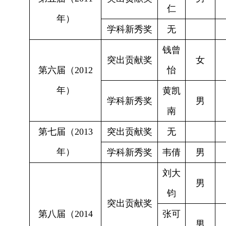
仁
年）
学科新秀奖
无
钱曾
突出贡献奖
女
第六届（
2012
怡
年）
黄凯
学科新秀奖
男
南
第七届（
2013
突出贡献奖
无
年）
学科新秀奖
韦倩
男
刘大
男
钧
突出贡献奖
第八届（
2014
张可
男